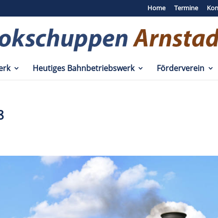
Home
Termine
Kon
erk
Heutiges Bahnbetriebswerk
Förderverein
8