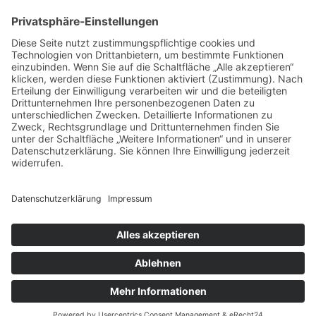
in Vorbereitung
J
Heutiges Bahnbetriebswerk
Impressum
Datenschutz
Cookie-Einstellungen
Sitemap
Download
© lokschuppen-arnstadt.de ≡
Webdesign & SEO
schneider.media